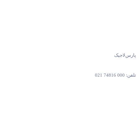
پارس‌لاجیک
تلفن: 000 74816 021